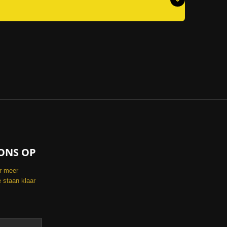
ONS OP
r meer
 staan klaar