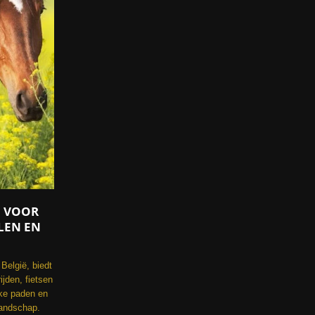
G VOOR
LEN EN
België, biedt
jden, fietsen
jke paden en
andschap.