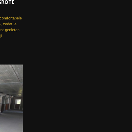
GROTE
 comfortabele
, zodat je
unt genieten
jf.