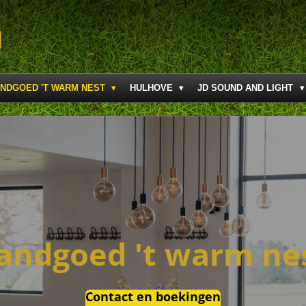
M
NDGOED 'T WARM NEST
HULHOVE
JD SOUND AND LIGHT
andgoed 't warm ne
Contact en boekingen