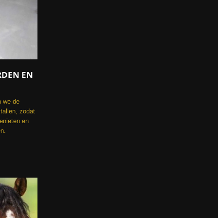
RDEN EN
n we de
tallen, zodat
enieten en
en.