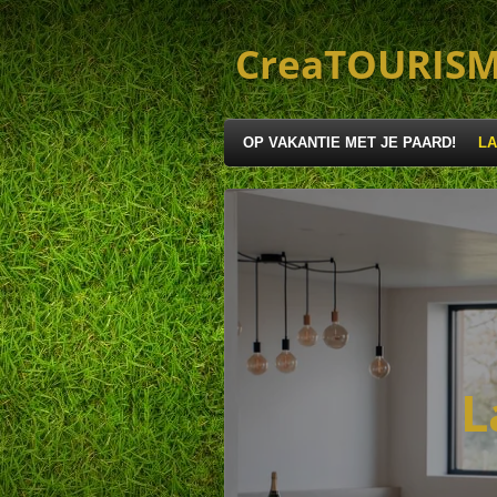
Ga
direct
CreaTOURIS
naar
de
hoofdinhoud
OP VAKANTIE MET JE PAARD!
LA
L