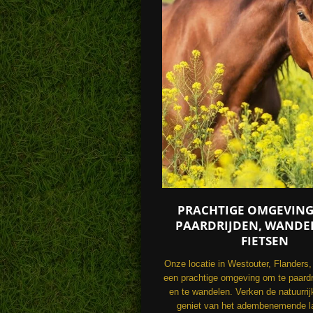
PRACHTIGE OMGEVIN
PAARDRIJDEN, WANDE
FIETSEN
Onze locatie in Westouter, Flanders, 
een prachtige omgeving om te paardri
en te wandelen. Verken de natuurri
geniet van het adembenemende l