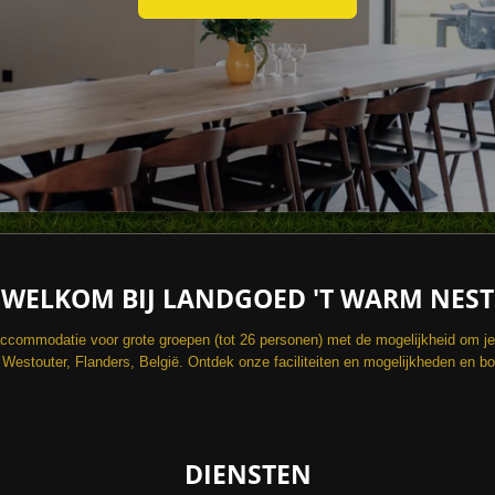
WELKOM BIJ LANDGOED 'T WARM NEST
ccommodatie voor grote groepen (tot 26 personen) met de mogelijkheid om je 
e Westouter, Flanders, België. Ontdek onze faciliteiten en mogelijkheden en bo
DIENSTEN